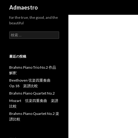
検索
Admaestro
for the true, the good, and the
beautiful
検索:
最近の投稿
Brahms Piano Trio No.2 作品
解釈
Beethoven 弦楽四重奏曲
Op.18 楽譜比較
Brahms Piano Quartet No.2
Mozart 弦楽四重奏曲 楽譜
比較
Brahms Piano Quartet No.2 楽
譜比較