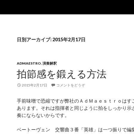
日別アーカイブ: 2015年2月17日
ADMAESTRO
,
演奏解釈
拍節感を鍛える方法
2015年2月17日
コメントをどうぞ
手前味噌で恐縮ですが弊社のＡｄＭａｅｓｔｒｏはす
あります。それは指揮者と同じように拍をしっかり示
奏にならないからです。
ベートーヴェン 交響曲３番「英雄」は一つ振りで編