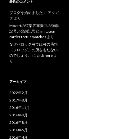
最近のコメント
ブログを始めました
に
アクガ
タ
より
Mozartの弦楽四重奏曲の強弱
記号と発想記号
に
imitation
cartier tortue watches
より
なぜバロック弓では弓の毛箱
（フロッグ）の所をもたない
のでしょう。
に
click here
よ
り
アーカイブ
2022年2月
2017年8月
2016年11月
2016年9月
2016年8月
2016年5月
2016年4月