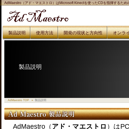
AdMaestro（アド・マエストロ）はMicrosoft Kinectを使ったCDを指揮する
製品説明
使用方法
開発の現状と方向性
オンラ
製品説明
AdMaestro TOP
製品説明
AdMaestro（
アド・マエストロ
）はP